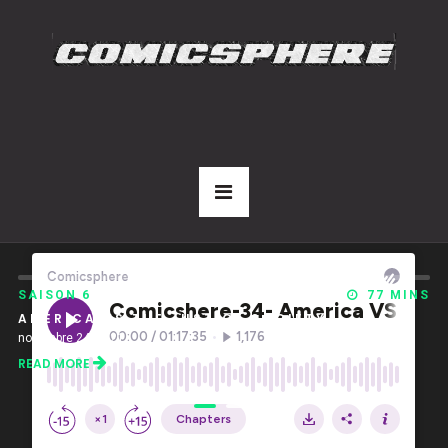
77 MINS
ONE SHOTS FIRST
SAISON 6
ETY
CA VA ÊTRE TOUT NOIR
octobre 06, 2021
READ MORE