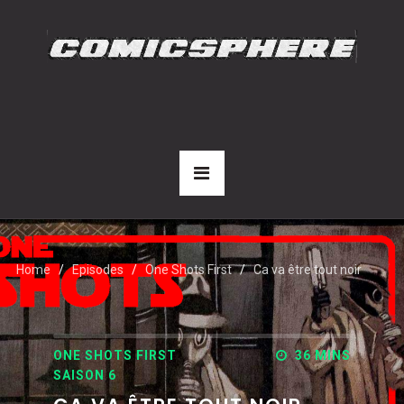
Home
Episodes
One Shots First
Ca va être tout noir
ONE SHOTS FIRST
36 MINS
SAISON 6