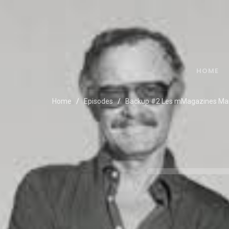
HOME
Home
Episodes
Backup #2 Les mMagazines Mar