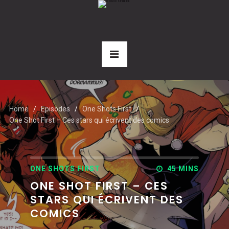
Home
Episodes
One Shots First
One Shot First – Ces stars qui écrivent des comics
ONE SHOTS FIRST
45 MINS
ONE SHOT FIRST – CES
STARS QUI ÉCRIVENT DES
COMICS