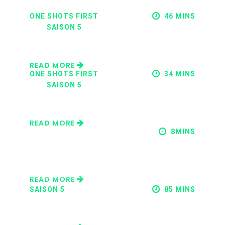
ONE SHOTS FIRST
46 MINS
SAISON 5
OSF – THE MINORITIES REPORT
MAI 04, 2021
READ MORE
ONE SHOTS FIRST
34 MINS
SAISON 5
OSF – ÉPISODES HUMORISTIQUES
MARS 31, 2021
READ MORE
8MINS
BACKUP #2 LES MMAGAZINES
MARVEL DES ANNÉES 70
FÉVRIER 10, 2021
READ MORE
SAISON 5
85 MINS
MARVELMAN/MIRACLEMAN
FÉVRIER 03, 2021