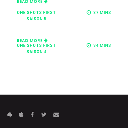
READ MORE
ONE SHOTS FIRST
37 MINS
SAISON 5
OSF – L’HORREUR VERSION 2020
NOVEMBRE 09, 2020
READ MORE
ONE SHOTS FIRST
34 MINS
SAISON 4
ESPIONNAGE
JUILLET 24, 2020
READ MORE