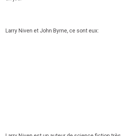
Larry Niven et John Byrne, ce sont eux:
Larry Niven est un auteur de science fiction très