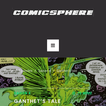
Home
Episodes
Saison 4
Ganthet’s tale
SAISON 4
70 MINS
GANTHET’S TALE