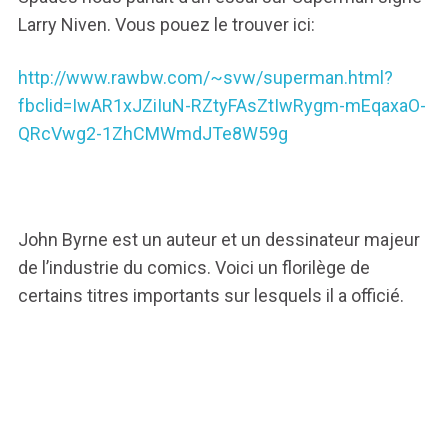
Larry Niven. Vous pouez le trouver ici:
http://www.rawbw.com/~svw/superman.html?
fbclid=IwAR1xJZiIuN-RZtyFAsZtIwRygm-mEqaxaO-
QRcVwg2-1ZhCMWmdJTe8W59g
John Byrne est un auteur et un dessinateur majeur
de l’industrie du comics. Voici un florilège de
certains titres importants sur lesquels il a officié.