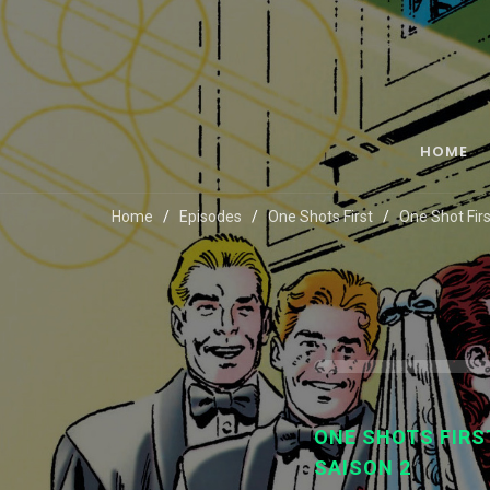
HOME
Home
Episodes
One Shots First
One Shot Fir
ONE SHOTS FIRS
SAISON 2