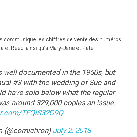
us communique les chiffres de vente des numéros
e et Reed, ainsi qu’à Mary-Jane et Peter
s well documented in the 1960s, but
nual #3 with the wedding of Sue and
ld have sold below what the regular
was around 329,000 copies an issue.
ter.com/TFQiS32O9Q
m (@comichron)
July 2, 2018