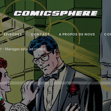
EPISODES
CONTACT
A PROPOS DE NOUS
CO
st – Mariages dans les comics
T