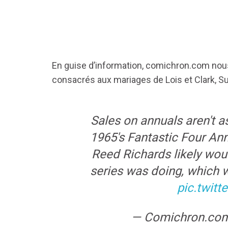
En guise d’information, comichron.com no
consacrés aux mariages de Lois et Clark, Su
Sales on annuals aren't a
1965's Fantastic Four An
Reed Richards likely wou
series was doing, which 
pic.twit
— Comichron.co